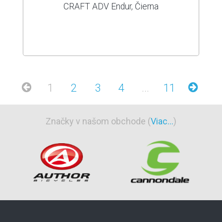
CRAFT ADV Endur, Čierna
1
2
3
4
...
11
Značky v našom obchode (
Viac...
)