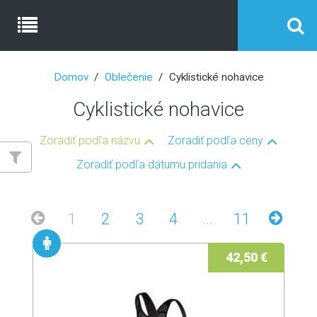
Domov
Oblečenie
Cyklistické nohavice
Cyklistické nohavice
Zoradiť podľa názvu
Zoradiť podľa ceny
Zoradiť podľa dátumu pridania
1
2
3
4
...
11
42,50 €