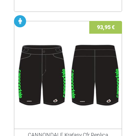
93,95 €
CANNONDALE Kraťasy Cfr Replica