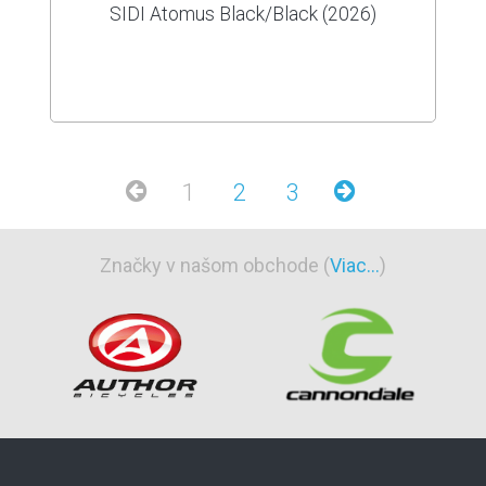
SIDI Atomus Black/Black (2026)
1
2
3
Značky v našom obchode (
Viac...
)