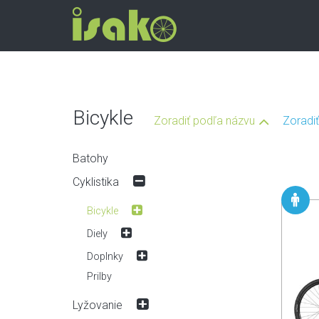
Bicykle
Zoradiť podľa názvu
Zoradi
Batohy
Cyklistika
Bicykle
Cestné
Diely
Detské / BMX
Brzdy
Doplnky
Elektro
Hlavové zloženia
Blatníky
Prilby
Gravel
Kazety
Cyklopočítače
Horské celoodpružené
Kľuky / Prevodníky
Lyžovanie
Fľaše / Košíky
Horské pevné