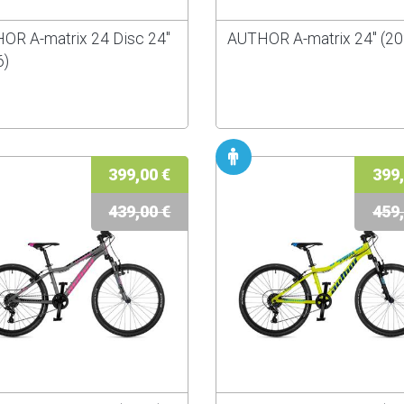
OR A-matrix 24 Disc 24"
AUTHOR A-matrix 24" (20
6)
399,00 €
399,
439,00 €
459,