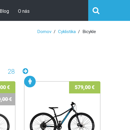
Blog
O nás
Domov
Cyklistika
Bicykle
28
00 €
579,00 €
,00 €