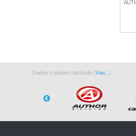
AUTH
Značky v našom obchode (
Viac...
)