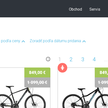
Obchod
Servis
ť podľa ceny
Zoradiť podľa dátumu pridania
1
2
3
4
...
849,00 €
849,
1 099,00 €
1 099