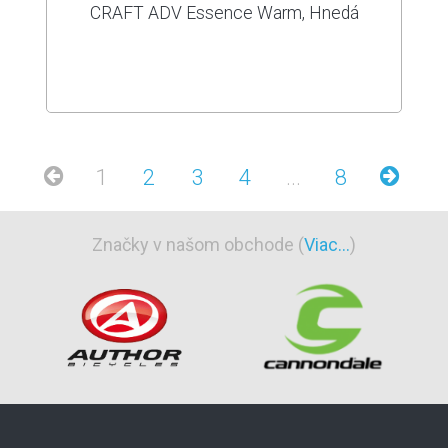
CRAFT ADV Essence Warm, Hnedá
1
2
3
4
...
8
Značky v našom obchode (
Viac...
)