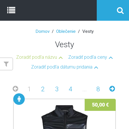
Domov
Oblečenie
Vesty
Vesty
Zoradiť podľa názvu
Zoradiť podľa ceny
Zoradiť podľa dátumu pridania
1
2
3
4
...
8
50,00 €