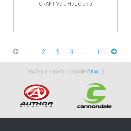
CRAFT Velo Hot, Čierna
1
2
3
4
...
11
Značky v našom obchode (
Viac...
)