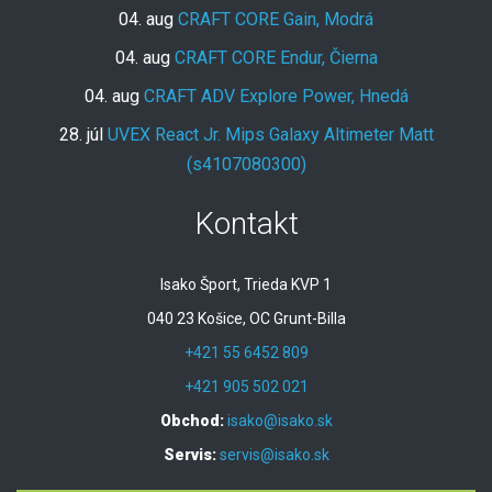
04. aug
CRAFT CORE Gain, Modrá
04. aug
CRAFT CORE Endur, Čierna
04. aug
CRAFT ADV Explore Power, Hnedá
28. júl
UVEX React Jr. Mips Galaxy Altimeter Matt
(s4107080300)
Kontakt
Isako Šport, Trieda KVP 1
040 23 Košice, OC Grunt-Billa
+421 55 6452 809
+421 905 502 021
Obchod:
isako@isako.sk
Servis:
servis@isako.sk