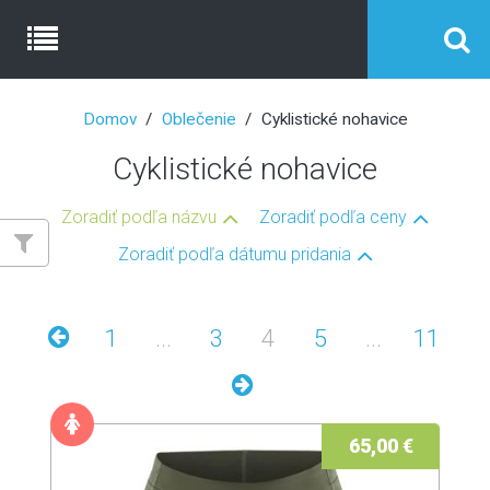
Domov
Oblečenie
Cyklistické nohavice
Cyklistické nohavice
Zoradiť podľa názvu
Zoradiť podľa ceny
Zoradiť podľa dátumu pridania
1
...
3
4
5
...
11
65,00 €