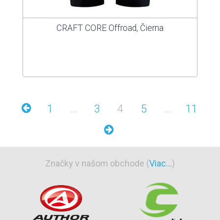
CRAFT CORE Offroad, Čierna
1
...
3
4
5
...
11
Značky v našom obchode (
Viac...
)