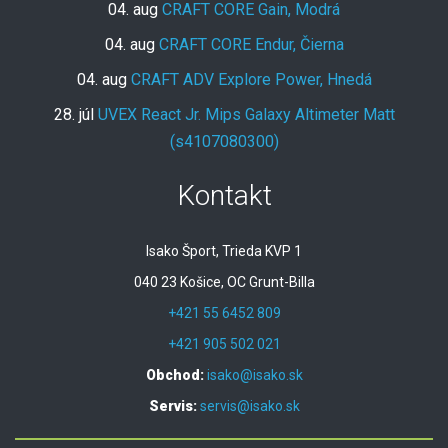
04. aug
CRAFT CORE Gain, Modrá
04. aug
CRAFT CORE Endur, Čierna
04. aug
CRAFT ADV Explore Power, Hnedá
28. júl
UVEX React Jr. Mips Galaxy Altimeter Matt
(s4107080300)
Kontakt
Isako Šport, Trieda KVP 1
040 23 Košice, OC Grunt-Billa
+421 55 6452 809
+421 905 502 021
Obchod:
isako@isako.sk
Servis:
servis@isako.sk