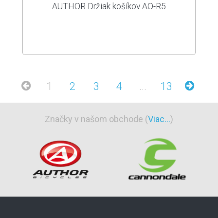
AUTHOR Držiak košíkov AO-R5
1
2
3
4
...
13
Značky v našom obchode (
Viac...
)