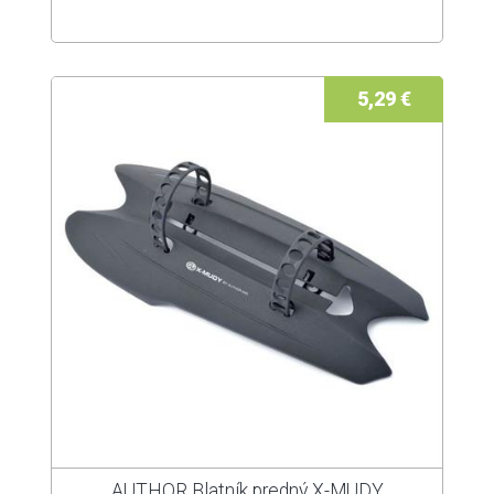
5,29 €
AUTHOR Blatník predný X-MUDY