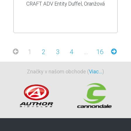
CRAFT ADV Entity Duffel, Oranžová
1
2
3
4
...
16
Značky v našom obchode (
Viac...
)