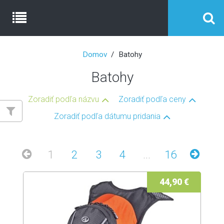
Domov
Batohy
Batohy
Zoradiť podľa názvu
Zoradiť podľa ceny
Zoradiť podľa dátumu pridania
1
2
3
4
...
16
44,90 €