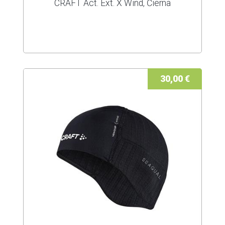
CRAFT Act. Ext. X Wind, Čierna
30,00 €