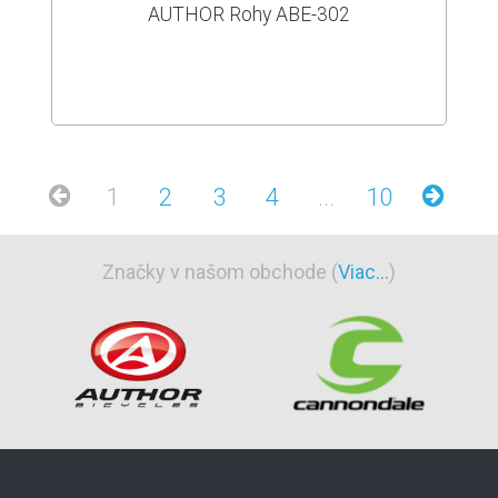
AUTHOR Rohy ABE-302
1
2
3
4
...
10
Značky v našom obchode (
Viac...
)