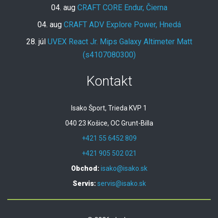
04. aug
CRAFT CORE Endur, Čierna
04. aug
CRAFT ADV Explore Power, Hnedá
28. júl
UVEX React Jr. Mips Galaxy Altimeter Matt
(s4107080300)
Kontakt
Isako Šport, Trieda KVP 1
040 23 Košice, OC Grunt-Billa
+421 55 6452 809
+421 905 502 021
Obchod:
isako@isako.sk
Servis:
servis@isako.sk