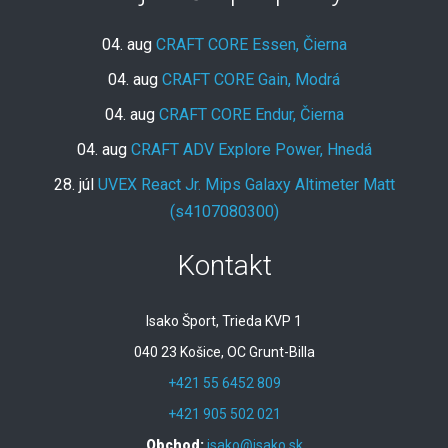
04. aug
CRAFT CORE Essen, Čierna
04. aug
CRAFT CORE Gain, Modrá
04. aug
CRAFT CORE Endur, Čierna
04. aug
CRAFT ADV Explore Power, Hnedá
28. júl
UVEX React Jr. Mips Galaxy Altimeter Matt
(s4107080300)
Kontakt
Isako Šport, Trieda KVP 1
040 23 Košice, OC Grunt-Billa
+421 55 6452 809
+421 905 502 021
Obchod:
isako@isako.sk