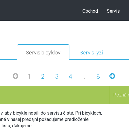
Obchod
Servis
Servis bicyklov
Servis lyží
1
2
3
4
...
8
Pozná
 aby bicykle nosili do servisu čisté. Pri bicykloch,
ené v našej predajni požadujeme predloženie
 listu, ďakujeme.