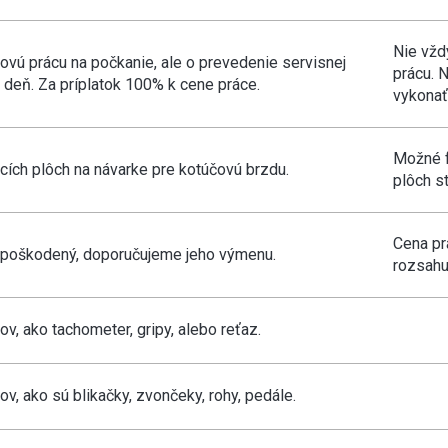
Nie vžd
ovú prácu na počkanie, ale o prevedenie servisnej
prácu. 
 deň. Za príplatok 100% k cene práce.
vykonať
Možné f
ích plôch na návarke pre kotúčovú brzdu.
plôch s
Cena pr
e poškodený, doporučujeme jeho výmenu.
rozsahu
, ako tachometer, gripy, alebo reťaz.
, ako sú blikačky, zvončeky, rohy, pedále.