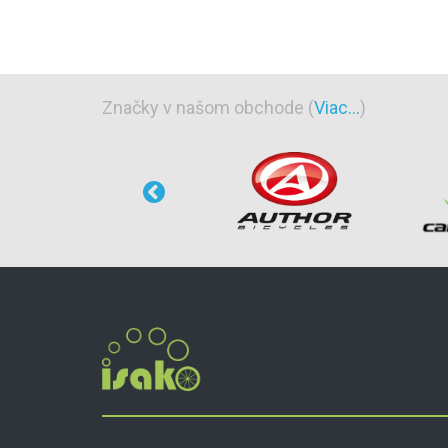
Značky v našom obchode (
Viac...
)