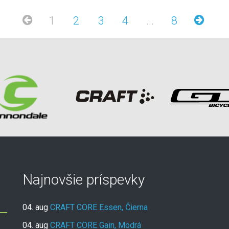
1
2
3
4
...
8
Najnovšie príspevky
04. aug
CRAFT CORE Essen, Čierna
04. aug
CRAFT CORE Gain, Modrá