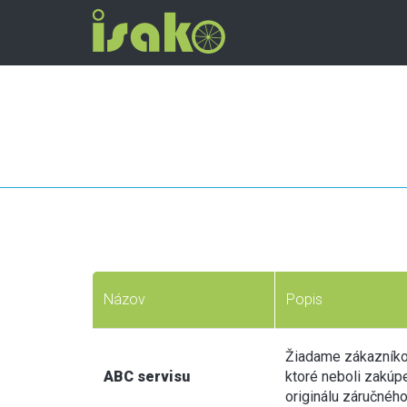
Názov
Popis
Žiadame zákazníkov,
ABC servisu
ktoré neboli zakúp
originálu záručného