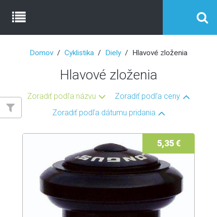
Domov
Cyklistika
Diely
Hlavové zloženia
Hlavové zloženia
Zoradiť podľa názvu
Zoradiť podľa ceny
Zoradiť podľa dátumu pridania
5,35 €