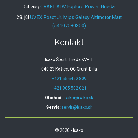
04. aug
CRAFT ADV Explore Power, Hnedá
28. júl
UVEX React Jr. Mips Galaxy Altimeter Matt
(s4107080300)
Kontakt
Isako Šport, Trieda KVP 1
040 23 Košice, OC Grunt-Billa
+421 55 6452 809
+421 905 502 021
Obchod:
isako@isako.sk
Servis:
servis@isako.sk
© 2026 - Isako