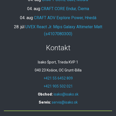
04. aug
CRAFT CORE Endur, Čierna
04. aug
CRAFT ADV Explore Power, Hnedá
28. júl
UVEX React Jr. Mips Galaxy Altimeter Matt
(s4107080300)
Kontakt
Isako Šport, Trieda KVP 1
040 23 Košice, OC Grunt-Billa
+421 55 6452 809
+421 905 502 021
Obchod:
isako@isako.sk
Servis:
servis@isako.sk