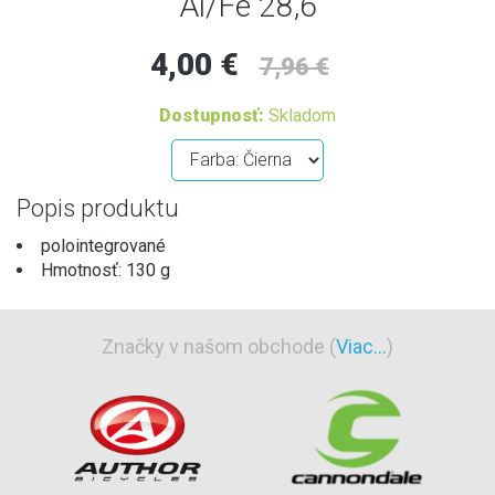
Al/Fe 28,6
4,00 €
7,96 €
Dostupnosť:
Skladom
Popis produktu
polointegrované
Hmotnosť: 130 g
Značky v našom obchode (
Viac...
)