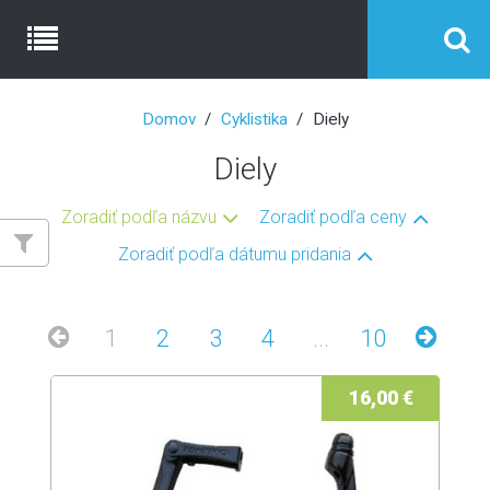
Domov
Cyklistika
Diely
Diely
Zoradiť podľa názvu
Zoradiť podľa ceny
Zoradiť podľa dátumu pridania
1
2
3
4
...
10
16,00 €