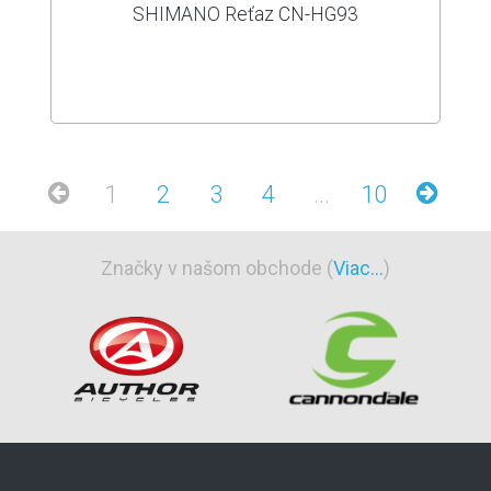
SHIMANO Reťaz CN-HG93
1
2
3
4
...
10
Značky v našom obchode (
Viac...
)