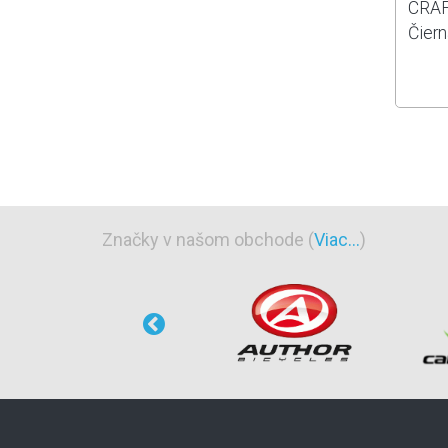
CRAF
Čiern
Značky v našom obchode (
Viac...
)