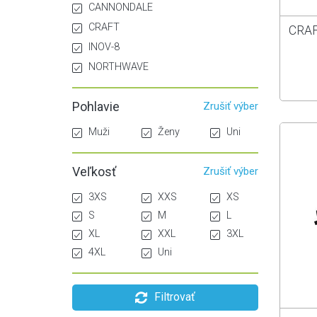
CANNONDALE
CRAFT
CRAF
INOV-8
NORTHWAVE
Pohlavie
Zrušiť výber
Muži
Ženy
Uni
Veľkosť
Zrušiť výber
3XS
XXS
XS
S
M
L
XL
XXL
3XL
4XL
Uni
Filtrovať