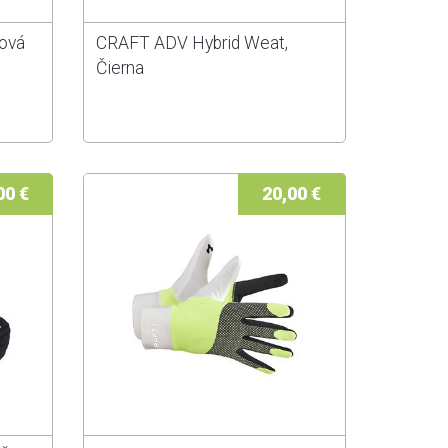
ová
CRAFT ADV Hybrid Weat,
Čierna
00 €
20,00 €