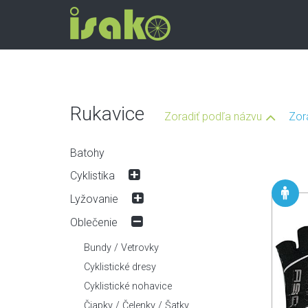
Rukavice
Zoradiť podľa názvu
Zor
Batohy
Cyklistika
Bicykle
Lyžovanie
Cestné
Doplnky
Diely
Oblečenie
Detské / BMX
Brzdy
Lyže / Bežky
Doplnky
Elektro
Hlavové zloženia
Bundy / Vetrovky
Blatníky
Palice
Prilby
Gravel
Kazety
Cyklistické dresy
Cyklopočítače
Stúpacie pásy
Horské celoodpružené
Kľuky / Prevodníky
Cyklistické nohavice
Fľaše / Košíky
Viazania
Horské pevné
Kolesá / Ráfiky
Mazanie / Čistenie
Čiapky / Čelenky / Šatky