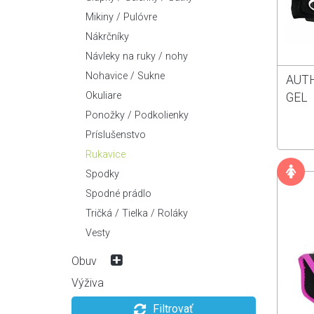
Krosové / Trekingové
Náboje
Náradie / Lepenie
Mikiny / Pulóvre
Mestské / Skladacie
Pedále
Nosiče
Nákrčníky
Špeciálne
Plášte / Duše
Ostatné
Návleky na ruky / nohy
Predstavce
Osvetlenie
Nohavice / Sukne
AUTH
Prehadzovačky
Pumpy
Okuliare
GEL
Prešmykovače
Sedačky pre deti
Ponožky / Podkolienky
Radenie
Stojany / Držiaky
Príslušenstvo
Rámy
Tašky
Rukavice
Reťaze
Zámky
Spodky
Riadidlá
Rohy / Gripy / Omotávky
Spodné prádlo
Sedlá
Tričká / Tielka / Roláky
Sedlovky
Vesty
Špice
Obuv
Vidlice / Tlmiče
Bežecká obuv
Výživa
Cyklistická obuv
Filtrovať
Cestná