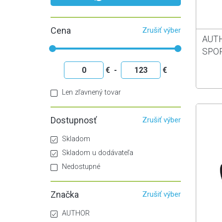
Doplnky
Horská
Lyžiarska obuv
Náhradné diely
Cena
Zrušiť výber
Turistická obuv
Návleky
AUTH
SPOR
€
-
€
Len zľavnený tovar
Dostupnosť
Zrušiť výber
Skladom
Skladom u dodávateľa
Nedostupné
Značka
Zrušiť výber
AUTHOR