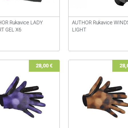
OR Rukavice LADY
AUTHOR Rukavice WIND
T GEL X6
LIGHT
28,00 €
28,