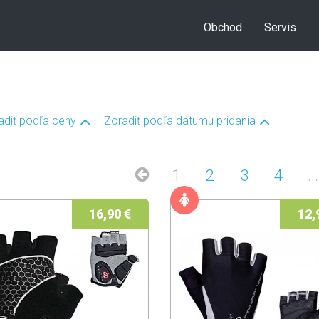
Obchod
Servis
adiť podľa ceny
Zoradiť podľa dátumu pridania
1
2
3
4
...
16,90 €
12,