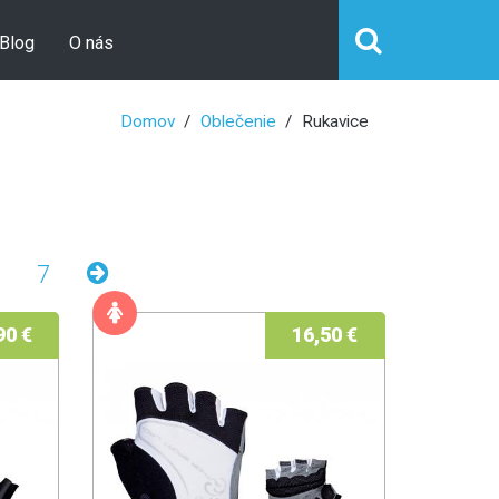
Blog
O nás
Domov
Oblečenie
Rukavice
7
90 €
16,50 €