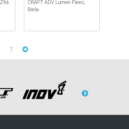
Žltá
CRAFT ADV Lumen Fleec,
Biela
7