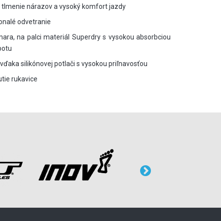
tlmenie nárazov a vysoký komfort jazdy
konalé odvetranie
ara, na palci materiál Superdry s vysokou absorbciou
potu
vďaka silikónovej potlači s vysokou priľnavosťou
tie rukavice