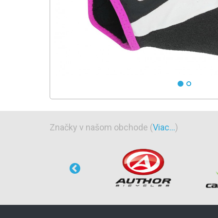
Značky v našom obchode (
Viac...
)