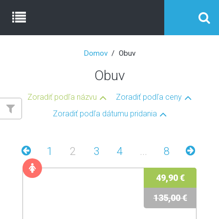
Domov
Obuv
Obuv
Zoradiť podľa názvu
Zoradiť podľa ceny
Zoradiť podľa dátumu pridania
1
2
3
4
...
8
49,90 €
135,00 €