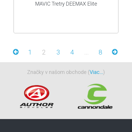
MAVIC Tretry DEEMAX Elite
1
2
3
4
...
8
Značky v našom obchode (
Viac...
)