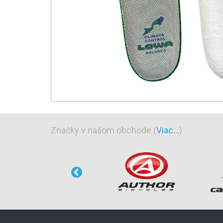
Značky v našom obchode (
Viac...
)