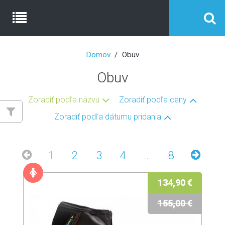
Domov
Obuv
Obuv
Zoradiť podľa názvu
Zoradiť podľa ceny
Zoradiť podľa dátumu pridania
1
2
3
4
...
8
134,90 €
155,00 €