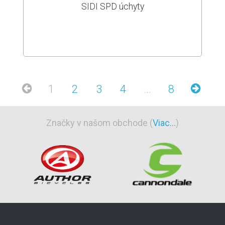
SIDI SPD úchyty
1
2
3
4
...
8
Značky v našom obchode (
Viac...
)