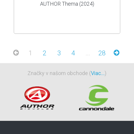
AUTHOR Thema (2024)
1
2
3
4
...
28
Značky v našom obchode (
Viac...
)