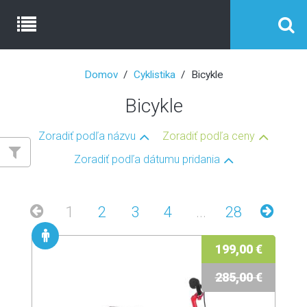
Domov
Cyklistika
Bicykle
Bicykle
Zoradiť podľa názvu
Zoradiť podľa ceny
Zoradiť podľa dátumu pridania
1
2
3
4
...
28
199,00 €
285,00 €