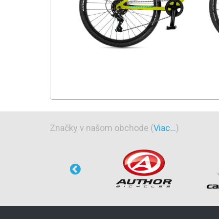
Značky v našom obchode (
Viac...
)