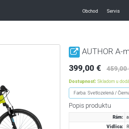
Obchod
Servis
AUTHOR A-mat
399,00 €
459,00 
Dostupnosť:
Skladom u dodá
Popis produktu
Rám:
a
Vidlica:
R