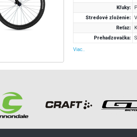
Kľuky:
P
Stredové zloženie:
V
Reťaz:
K
Prehadzovačka:
Viac...