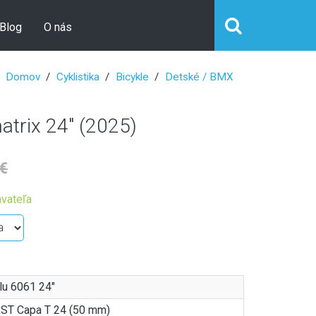
Blog
O nás
Domov
Cyklistika
Bicykle
Detské / BMX
rix 24" (2025)
€
vateľa
lu 6061 24"
ST Capa T 24 (50 mm)