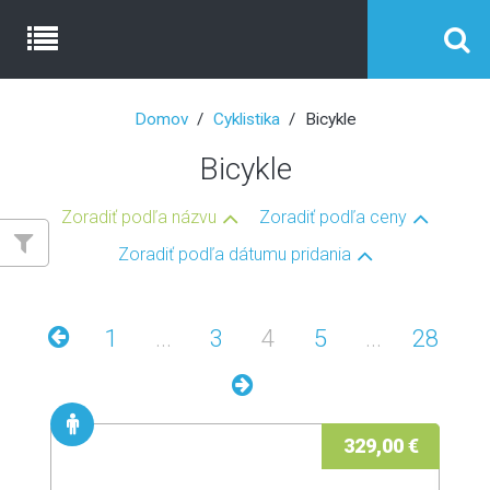
Domov
Cyklistika
Bicykle
Bicykle
Zoradiť podľa názvu
Zoradiť podľa ceny
Zoradiť podľa dátumu pridania
1
...
3
4
5
...
28
329,00 €