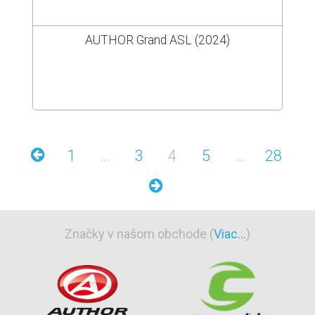
AUTHOR Grand ASL (2024)
1
...
3
4
5
...
28
Značky v našom obchode (
Viac...
)