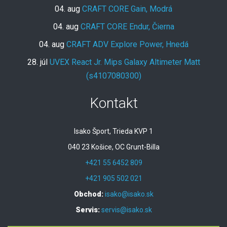
04. aug
CRAFT CORE Gain, Modrá
04. aug
CRAFT CORE Endur, Čierna
04. aug
CRAFT ADV Explore Power, Hnedá
28. júl
UVEX React Jr. Mips Galaxy Altimeter Matt
(s4107080300)
Kontakt
Isako Šport, Trieda KVP 1
040 23 Košice, OC Grunt-Billa
+421 55 6452 809
+421 905 502 021
Obchod:
isako@isako.sk
Servis:
servis@isako.sk