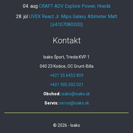
04. aug
CRAFT ADV Explore Power, Hnedá
28. júl
UVEX React Jr. Mips Galaxy Altimeter Matt
(s4107080300)
Kontakt
Isako Šport, Trieda KVP 1
040 23 Košice, OC Grunt-Billa
+421 55 6452 809
+421 905 502 021
Obchod:
isako@isako.sk
Servis:
servis@isako.sk
© 2026 - Isako