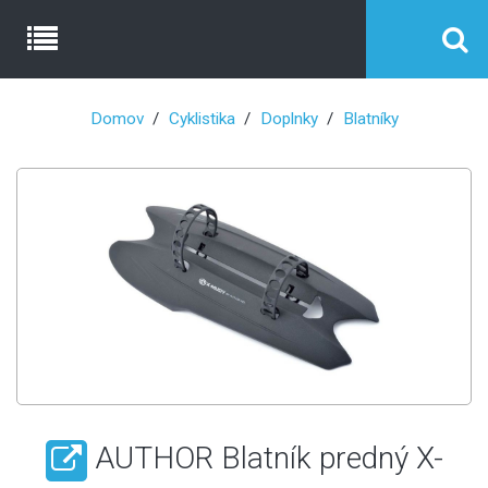
Domov
Cyklistika
Doplnky
Blatníky
AUTHOR Blatník predný X-