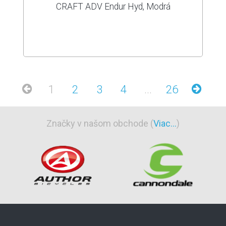
CRAFT ADV Endur Hyd, Modrá
1
2
3
4
...
26
Značky v našom obchode (
Viac...
)