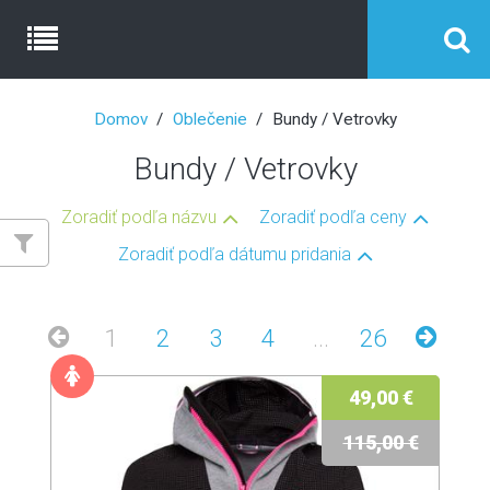
Domov
Oblečenie
Bundy / Vetrovky
Bundy / Vetrovky
Zoradiť podľa názvu
Zoradiť podľa ceny
Zoradiť podľa dátumu pridania
1
2
3
4
...
26
49,00 €
115,00 €