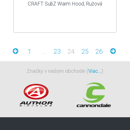
CRAFT SubZ Warm Hood, Ružová
1
...
23
24
25
26
Značky v našom obchode (
Viac...
)