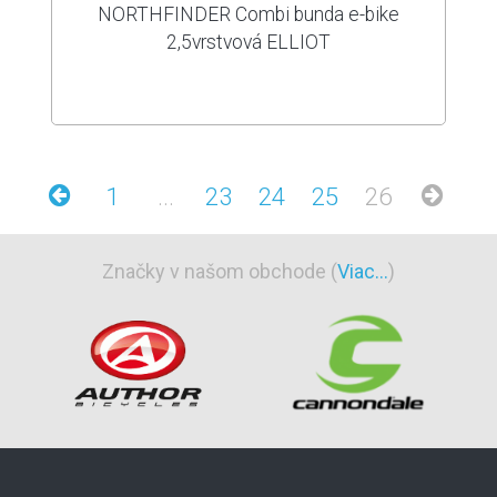
NORTHFINDER Combi bunda e-bike
2,5vrstvová ELLIOT
1
...
23
24
25
26
Značky v našom obchode (
Viac...
)