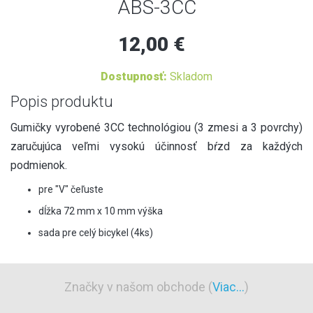
ABS-3CC
12,00 €
Dostupnosť:
Skladom
Popis produktu
Gumičky vyrobené 3CC technológiou (3 zmesi a 3 povrchy)
zaručujúca veľmi vysokú účinnosť bŕzd za každých
podmienok.
pre "V" čeľuste
dĺžka 72 mm x 10 mm výška
sada pre celý bicykel (4ks)
Značky v našom obchode (
Viac...
)