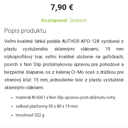
7,90 €
Dostupnosť:
Skladom
Popis produktu
Veľmi kvalitné ľahké pedále AUTHOR APD-128 vyrobené z
plastu vystuženého sklennými vláknami, 19 mm
nízkoprofilový tvar, veľmi kvalitné uloženie na guľôčkach,
povrch s Non Slip protišmykovou úpravou pre pohodové a
bezpečné šliapanie, os z kalenej Cr-Mo oceli s drážkou pre
stranový kľúč 15 mm, jednodielne telo z plastu vystužené
sklennými vláknami.
materiál Al 6061 s Non Slip úpravou proti skĺznutiu nohy
veľkosť platformy 95 x 80 x 19 mm
hmotnosť 322 g