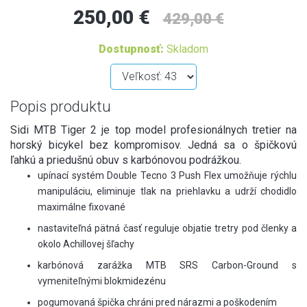
250,00 €
429,00 €
Dostupnosť:
Skladom
Popis produktu
Sidi MTB Tiger 2 je top model profesionálnych tretier na
horský bicykel bez kompromisov. Jedná sa o špičkovú
ľahkú a priedušnú obuv s karbónovou podrážkou.
upínací systém Double Tecno 3 Push Flex umožňuje rýchlu
manipuláciu, eliminuje tlak na priehlavku a udrží chodidlo
maximálne fixované
nastaviteľná pätná časť reguluje objatie tretry pod členky a
okolo Achillovej šľachy
karbónová zarážka MTB SRS Carbon-Ground s
vymeniteľnými blokmidezénu
pogumovaná špička chráni pred nárazmi a poškodením