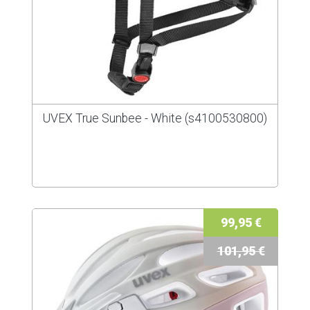
UVEX True Sunbee - White (s4100530800)
99,95 €
101,95 €