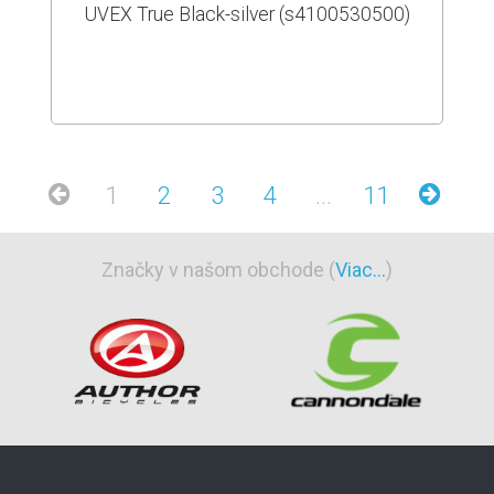
UVEX True Black-silver (s4100530500)
1
2
3
4
...
11
Značky v našom obchode (
Viac...
)