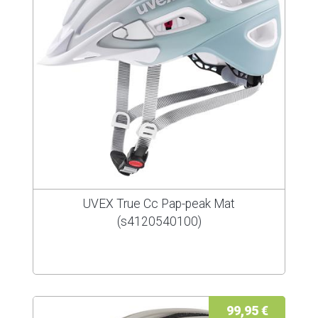
UVEX True Cc Pap-peak Mat
(s4120540100)
99,95 €