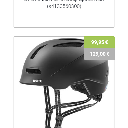
(s4130560300)
99,95 €
129,00 €