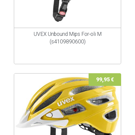
UVEX Unbound Mips For-oli M
(s4109890600)
99,95 €