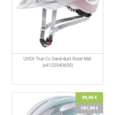
UVEX True Cc Sand-dust Rose Mat
(s4120540600)
99,95 €
101,95 €