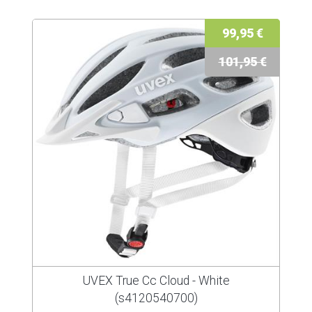
99,95 €
101,95 €
UVEX True Cc Cloud - White
(s4120540700)