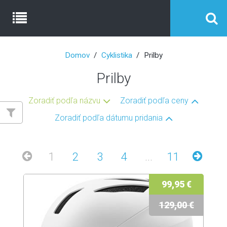
Domov
Cyklistika
Prilby
Prilby
Zoradiť podľa názvu
Zoradiť podľa ceny
Zoradiť podľa dátumu pridania
1
2
3
4
...
11
99,95 €
129,00 €