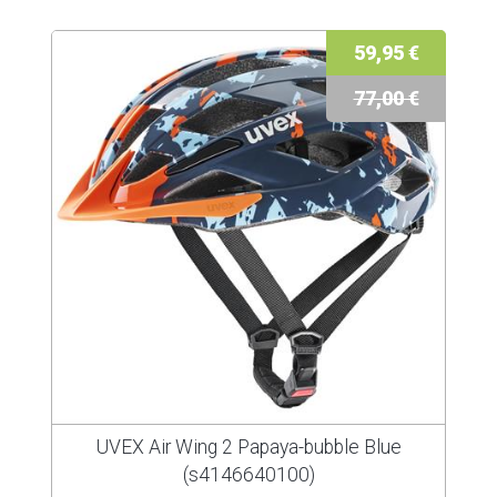
59,95 €
77,00 €
UVEX Air Wing 2 Papaya-bubble Blue
(s4146640100)