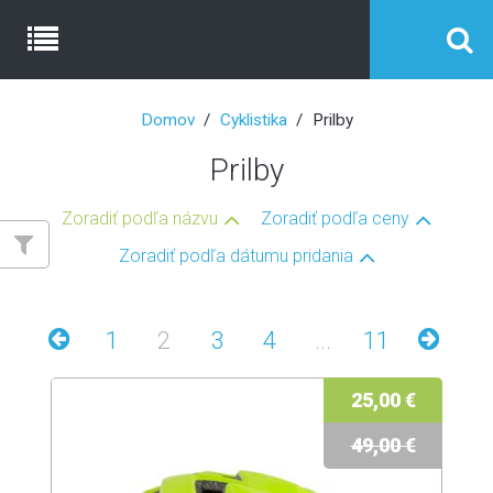
Domov
Cyklistika
Prilby
Prilby
Zoradiť podľa názvu
Zoradiť podľa ceny
Zoradiť podľa dátumu pridania
1
2
3
4
...
11
25,00 €
49,00 €