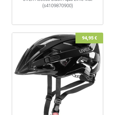
(s4109870900)
94,95 €