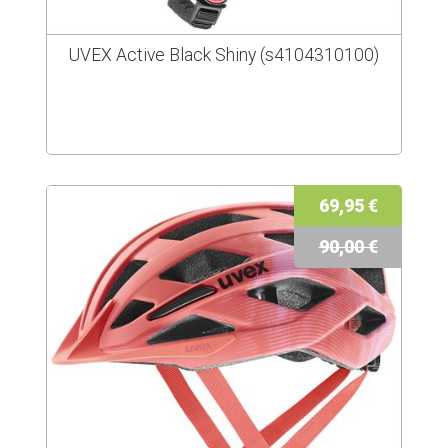
UVEX Active Black Shiny (s4104310100)
69,95 €
90,00 €