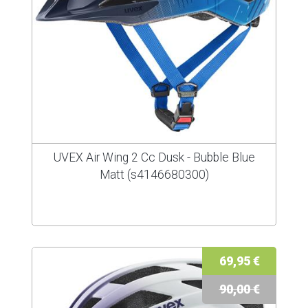
UVEX Air Wing 2 Cc Dusk - Bubble Blue
Matt (s4146680300)
69,95 €
90,00 €