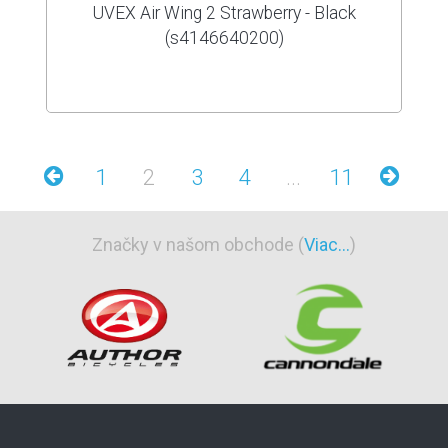
UVEX Air Wing 2 Strawberry - Black
(s4146640200)
1
2
3
4
...
11
Značky v našom obchode (
Viac...
)