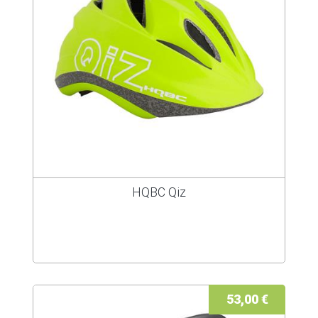
HQBC Qiz
53,00 €