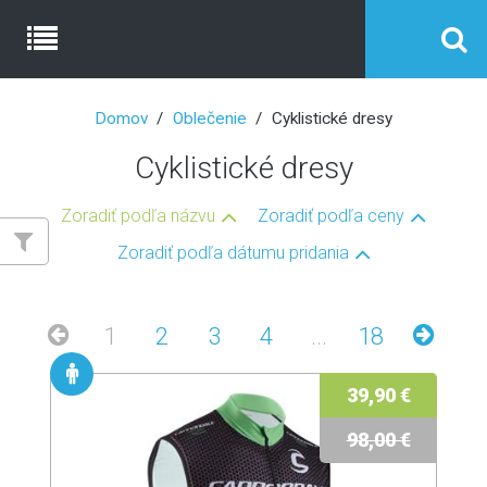
Domov
Oblečenie
Cyklistické dresy
Cyklistické dresy
Zoradiť podľa názvu
Zoradiť podľa ceny
Zoradiť podľa dátumu pridania
1
2
3
4
...
18
39,90 €
98,00 €