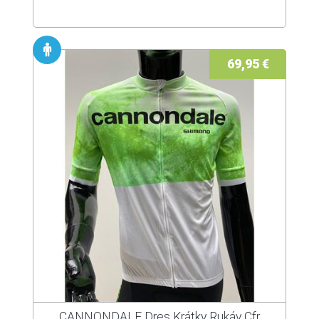
69,95 €
CANNONDALE Dres Krátky Rukáv Cfr