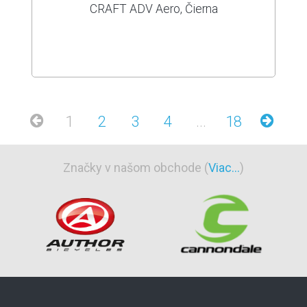
CRAFT ADV Aero, Čierna
1
2
3
4
...
18
Značky v našom obchode (
Viac...
)