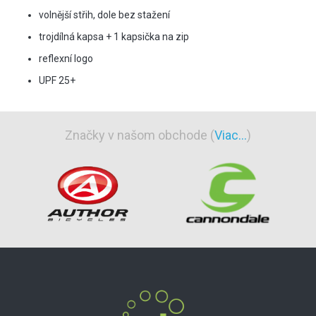
volnější střih, dole bez stažení
trojdílná kapsa + 1 kapsička na zip
reflexní logo
UPF 25+
Značky v našom obchode (
Viac...
)