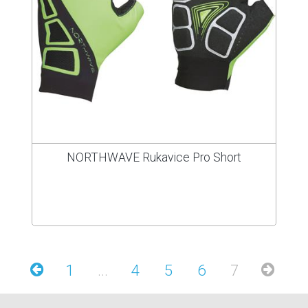
NORTHWAVE Rukavice Pro Short
1
...
4
5
6
7