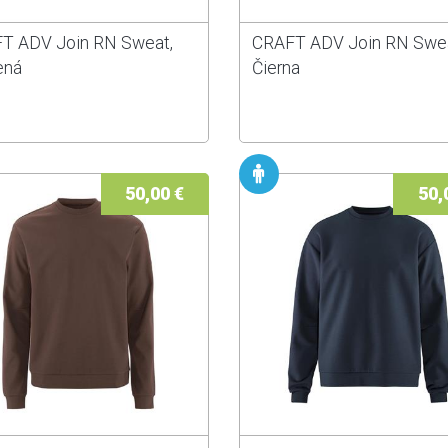
T ADV Join RN Sweat,
CRAFT ADV Join RN Swea
ená
Čierna
50,00 €
50,