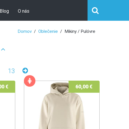
Blog
O nás
Domov
Oblečenie
Mikiny / Pulóvre
13
00 €
60,00 €