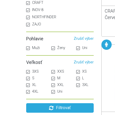
CRAFT
INOV-8
CRAF
NORTHFINDER
Červ
ZAJO
Pohlavie
Zrušiť výber
Muži
Ženy
Uni
Veľkosť
Zrušiť výber
3XS
XXS
XS
S
M
L
XL
XXL
3XL
4XL
Uni
Filtrovať