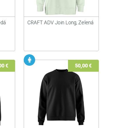
edá
CRAFT ADV Join Long, Zelená
00 €
50,00 €