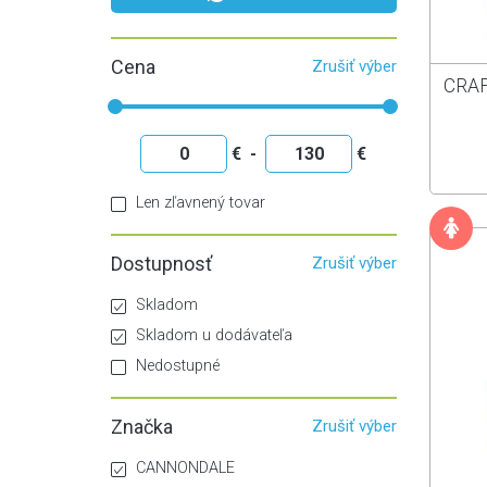
Doplnky
Horská
Lyžiarska obuv
Náhradné diely
Cena
Zrušiť výber
Turistická obuv
Návleky
CRAF
€
-
€
Len zľavnený tovar
Dostupnosť
Zrušiť výber
Skladom
Skladom u dodávateľa
Nedostupné
Značka
Zrušiť výber
CANNONDALE