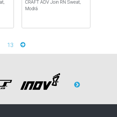
t,
CRAFT ADV Join RN Sweat,
Modrá
13