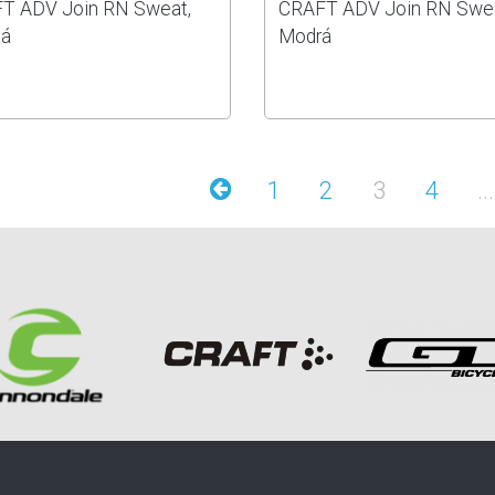
T ADV Join RN Sweat,
CRAFT ADV Join RN Swea
á
Modrá
1
2
3
4
...