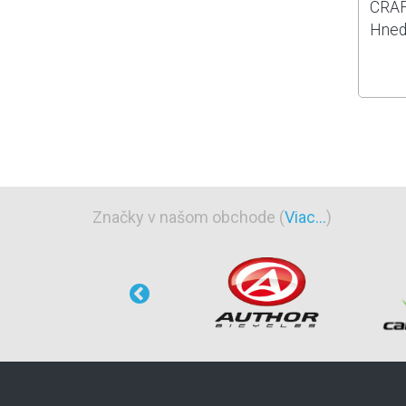
CRAF
Hned
Značky v našom obchode (
Viac...
)