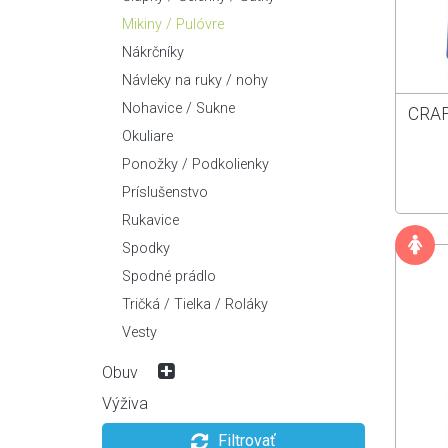
Krosové / Trekingové
Náboje
Náradie / Lepenie
Mikiny / Pulóvre
Mestské / Skladacie
Pedále
Nosiče
Nákrčníky
Špeciálne
Plášte / Duše
Ostatné
Návleky na ruky / nohy
Predstavce
Osvetlenie
Nohavice / Sukne
CRAF
Prehadzovačky
Pumpy
Okuliare
Prešmykovače
Sedačky pre deti
Ponožky / Podkolienky
Radenie
Stojany / Držiaky
Príslušenstvo
Rámy
Tašky
Rukavice
Reťaze
Zámky
Spodky
Riadidlá
Rohy / Gripy / Omotávky
Spodné prádlo
Sedlá
Tričká / Tielka / Roláky
Sedlovky
Vesty
Špice
Obuv
Vidlice / Tlmiče
Bežecká obuv
Výživa
Cyklistická obuv
Filtrovať
Cestná