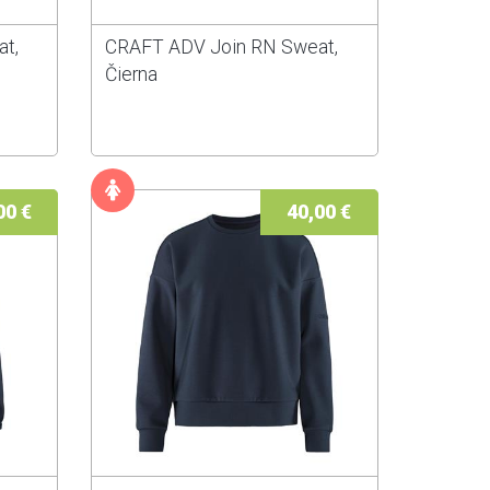
t,
CRAFT ADV Join RN Sweat,
Čierna
00 €
40,00 €