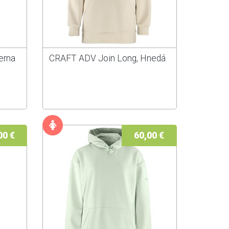
erna
CRAFT ADV Join Long, Hnedá
00 €
60,00 €