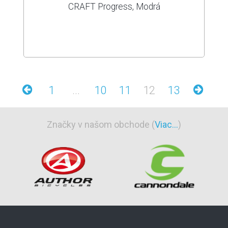
CRAFT Progress, Modrá
1
...
10
11
12
13
Značky v našom obchode (
Viac...
)