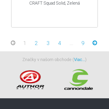
CRAFT Squad Solid, Zelená
1
2
3
4
...
9
Značky v našom obchode (
Viac...
)