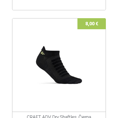
8,00 €
CRAFT ADV Dry Shaftles, Čierna