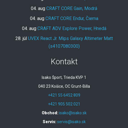
04. aug
CRAFT CORE Gain, Modrá
04. aug
CRAFT CORE Endur, Čierna
04. aug
CRAFT ADV Explore Power, Hnedá
28. júl
UVEX React Jr. Mips Galaxy Altimeter Matt
(s4107080300)
Kontakt
Isako Šport, Trieda KVP 1
040 23 Košice, OC Grunt-Billa
+421 55 6452 809
+421 905 502 021
Obchod:
isako@isako.sk
Servis:
servis@isako.sk