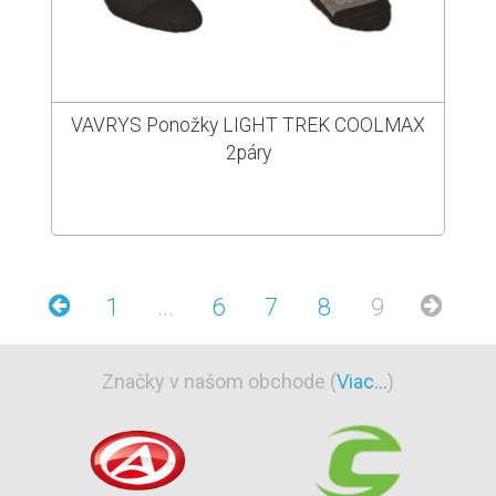
VAVRYS Ponožky LIGHT TREK COOLMAX
2páry
1
...
6
7
8
9
Značky v našom obchode (
Viac...
)