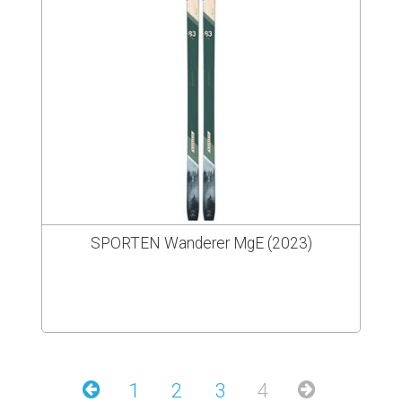
SPORTEN Wanderer MgE (2023)
1
2
3
4