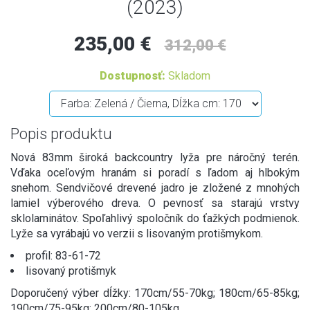
(2023)
235,00 €
312,00 €
Dostupnosť:
Skladom
Popis produktu
Nová 83mm široká backcountry lyža pre náročný terén.
Vďaka oceľovým hranám si poradí s ľadom aj hlbokým
snehom. Sendvičové drevené jadro je zložené z mnohých
lamiel výberového dreva. O pevnosť sa starajú vrstvy
sklolaminátov. Spoľahlivý spoločník do ťažkých podmienok.
Lyže sa vyrábajú vo verzii s lisovaným protišmykom.
profil: 83-61-72
lisovaný protišmyk
Doporučený výber dĺžky: 170cm/55-70kg; 180cm/65-85kg;
190cm/75-95kg; 200cm/80-105kg