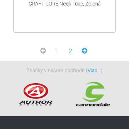
CRAFT CORE Neck Tube, Zelená
1
2
Značky v našom obchode (
Viac...
)