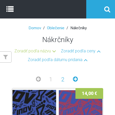
Domov
Oblečenie
Nákrčníky
Nákrčníky
Zoradiť podľa názvu
Zoradiť podľa ceny
Zoradiť podľa dátumu pridania
1
2
14,00 €