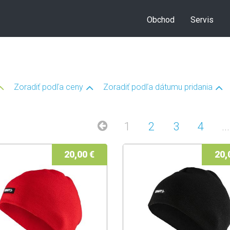
Obchod
Servis
Zoradiť podľa ceny
Zoradiť podľa dátumu pridania
1
2
3
4
...
20,00 €
20,