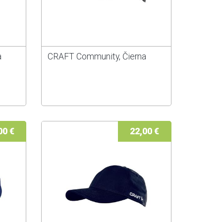
a
CRAFT Community, Čierna
00 €
22,00 €