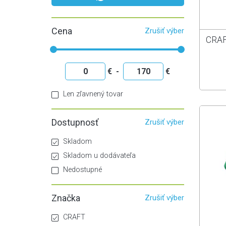
Doplnky
Horská
Lyžiarska obuv
Náhradné diely
Cena
Zrušiť výber
Turistická obuv
Návleky
CRAF
€
-
€
Len zľavnený tovar
Dostupnosť
Zrušiť výber
Skladom
Skladom u dodávateľa
Nedostupné
Značka
Zrušiť výber
CRAFT