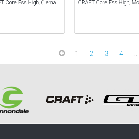
T Core Ess High, Čierna
CRAFT Core Ess High, Mo
1
2
3
4
...