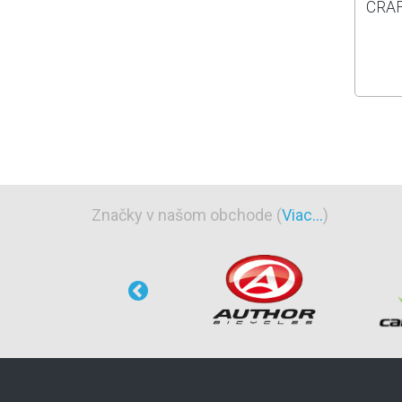
CRAF
Značky v našom obchode (
Viac...
)