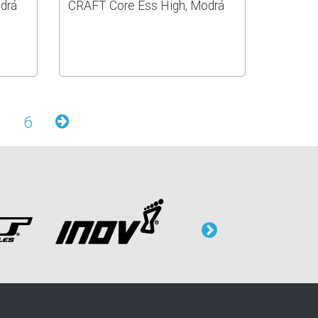
drá
CRAFT Core Ess High, Modrá
6