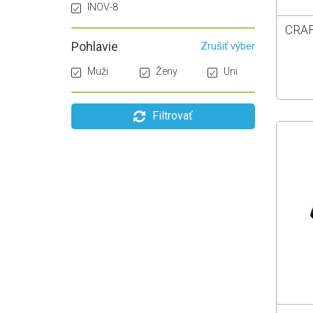
INOV-8
CRAF
Pohlavie
Zrušiť výber
Muži
Ženy
Uni
Filtrovať