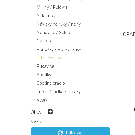
Krosové / Trekingové
Náboje
Náradie / Lepenie
Mikiny / Pulóvre
Mestské / Skladacie
Pedále
Nosiče
Nákrčníky
Špeciálne
Plášte / Duše
Ostatné
Návleky na ruky / nohy
Predstavce
Osvetlenie
Nohavice / Sukne
CRAF
Prehadzovačky
Pumpy
Okuliare
Prešmykovače
Sedačky pre deti
Ponožky / Podkolienky
Radenie
Stojany / Držiaky
Príslušenstvo
Rámy
Tašky
Rukavice
Reťaze
Zámky
Spodky
Riadidlá
Rohy / Gripy / Omotávky
Spodné prádlo
Sedlá
Tričká / Tielka / Roláky
Sedlovky
Vesty
Špice
Obuv
Vidlice / Tlmiče
Bežecká obuv
Výživa
Cyklistická obuv
Filtrovať
Cestná