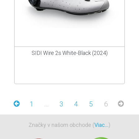
SIDI Wire 2s White-Black (2024)
1
...
3
4
5
6
Značky v našom obchode (
Viac...
)