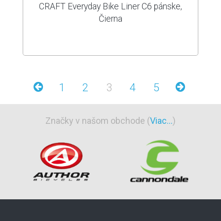
CRAFT Everyday Bike Liner C6 pánske,
Čierna
1
2
3
4
5
Značky v našom obchode (
Viac...
)