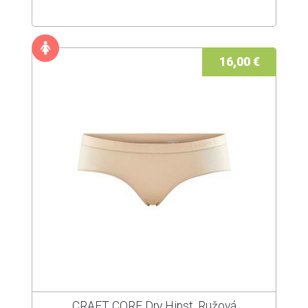
16,00 €
CRAFT CORE Dry Hipst, Ružová