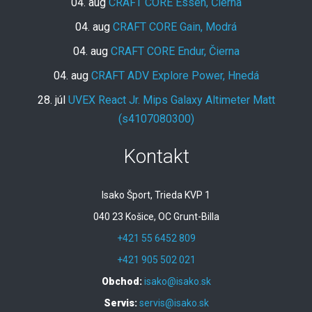
04. aug
CRAFT CORE Essen, Čierna
04. aug
CRAFT CORE Gain, Modrá
04. aug
CRAFT CORE Endur, Čierna
04. aug
CRAFT ADV Explore Power, Hnedá
28. júl
UVEX React Jr. Mips Galaxy Altimeter Matt
(s4107080300)
Kontakt
Isako Šport, Trieda KVP 1
040 23 Košice, OC Grunt-Billa
+421 55 6452 809
+421 905 502 021
Obchod:
isako@isako.sk
Servis:
servis@isako.sk