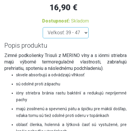
16,90 €
Dostupnosť:
Skladom
Popis produktu
Zimné podkolienky Trisuli z MERINO vlny a s iónmi striebra
majú výborné termoregulačné vlastnosti, zabraňujú
prehriatiu, spoteniu a následnému podchladeniu).
skvele absorbujú a odvádzajú vlhkosť
sú odolné proti zápachu
ióny striebra bránia rastu baktérií a redukujú nepríjemné
pachy
majú zosilnenú a spevnenú pätu a špičku pre mäkší došľap,
vďaka tomu sú tiež odolné proti oderu v topánkach
oblasť členka, holenná a lýtková časť sú vystužené, pre