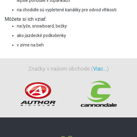
lepšie pohodlie v topánkach
na chodidle sú vypletené kanáliky pre odvod vlhkosti
Môžete si ich vziať:
na lyže, snowboard, bežky
ako jazdecké podkolienky
v zime na beh
Značky v našom obchode (
Viac...
)